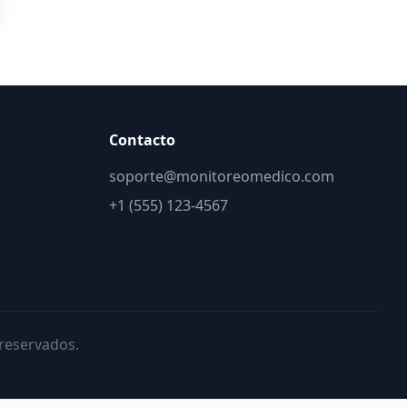
Contacto
soporte@monitoreomedico.com
+1 (555) 123-4567
reservados.