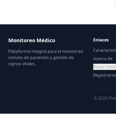
Monitoreo Médico
Enlaces
Característ
Plataforma integral para el monitoreo
remoto de pacientes y gestión de
Acerca de
signos vitales.
Iniciar Sesi
Registrarse
© 2026 Pla